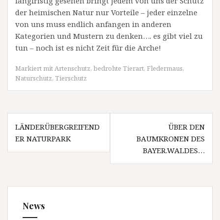
langfristig gesehen bringt jedem von uns der Schutz
der heimischen Natur nur Vorteile – jeder einzelne
von uns muss endlich anfangen in anderen
Kategorien und Mustern zu denken…. es gibt viel zu
tun – noch ist es nicht Zeit für die Arche!
Markiert mit
Artenschutz
,
bedrohte Tierart
,
Fledermaus
,
Naturschutz
,
Tierschutz
Beitragsnavigation
LÄNDERÜBERGREIFEND
ÜBER DEN
ER NATURPARK
BAUMKRONEN DES
BAYER.WALDES…
News