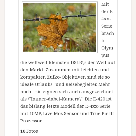
Mit
der E-
4xx-
Serie
brach
te
Olym
pus
die weltweit kleinsten DSLR\'s der Welt auf
den Markt. Zusammen mit leichten und
kompakten Zuiko-Objektiven sind sie so
ideale Urlaubs- und Reisebegleiter. Mehr
noch - sie eignen sich auch ausgezeichnet
als \"Immer-dabei-Kamera\". Die E-420 ist
das bislang letzte Modell der E-4xx-Serie
mit 10MP, Live Mos Sensor und True Pic III
Prozessor.
10
Fotos