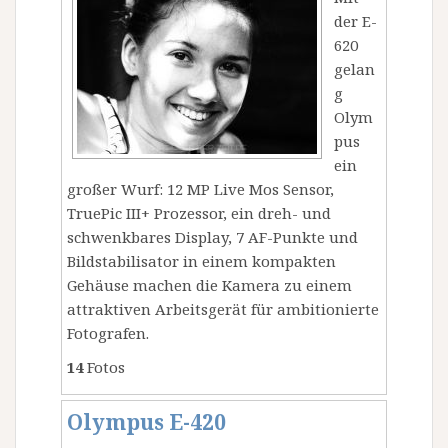
der E-
620
gelan
g
Olym
pus
ein
großer Wurf: 12 MP Live Mos Sensor,
TruePic III+ Prozessor, ein dreh- und
schwenkbares Display, 7 AF-Punkte und
Bildstabilisator in einem kompakten
Gehäuse machen die Kamera zu einem
attraktiven Arbeitsgerät für ambitionierte
Fotografen.
14
Fotos
Olympus E-420