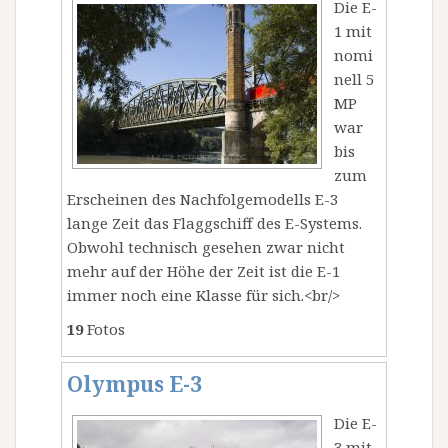
Die E-
1 mit
nomi
nell 5
MP
war
bis
zum
Erscheinen des Nachfolgemodells E-3
lange Zeit das Flaggschiff des E-Systems.
Obwohl technisch gesehen zwar nicht
mehr auf der Höhe der Zeit ist die E-1
immer noch eine Klasse für sich.<br/>
19
Fotos
Olympus E-3
Die E-
3 mit