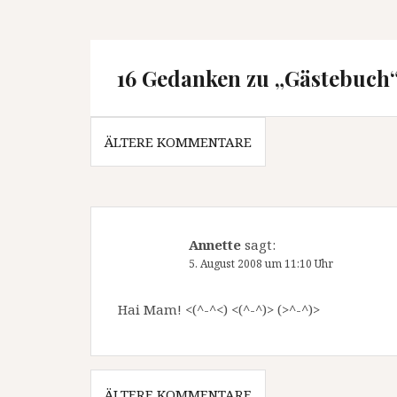
16 Gedanken zu „
Gästebuch
Kommentar-
ÄLTERE KOMMENTARE
Navigation
Annette
sagt:
5. August 2008 um 11:10 Uhr
Hai Mam! <(^-^<) <(^-^)> (>^-^)>
Kommentar-
ÄLTERE KOMMENTARE